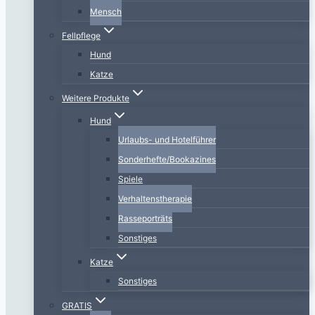
Mensch
Fellpflege
Hund
Katze
Weitere Produkte
Hund
Urlaubs- und Hotelführer
Sonderhefte/Bookazines
Spiele
Verhaltenstherapie
Rasseporträts
Sonstiges
Katze
Sonstiges
GRATIS