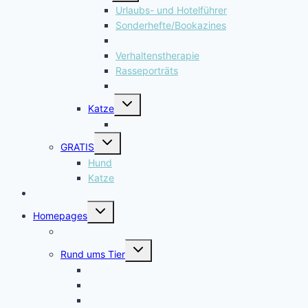
Urlaubs- und Hotelführer
Sonderhefte/Bookazines
Spiele
Verhaltenstherapie
Rasseporträts
Sonstiges
Untermenü
Katze
umschalten
Sonstiges
Untermenü
GRATIS
umschalten
Hund
Katze
Gewinnen
Untermenü
Homepages
umschalten
Verlags-Homepage
Untermenü
Rund ums Tier
umschalten
Minerva Campus
Good4Pets.de
HundeWelt