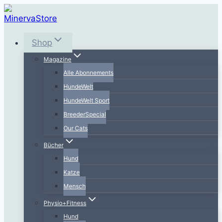
Zum
Inhalt
springen
Shop
Magazine
Alle Abonnements
HundeWelt
HundeWelt Sport
BreederSpecial
Our Cats
Bücher
Hund
Katze
Mensch
Physio+Fitness
Hund