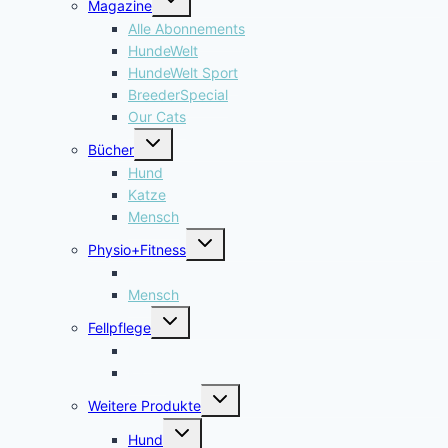
Magazine
umschalten
Alle Abonnements
HundeWelt
HundeWelt Sport
BreederSpecial
Our Cats
Untermenü
Bücher
umschalten
Hund
Katze
Mensch
Untermenü
Physio+Fitness
umschalten
Hund
Mensch
Untermenü
Fellpflege
umschalten
Hund
Katze
Untermenü
Weitere Produkte
umschalten
Untermenü
Hund
umschalten