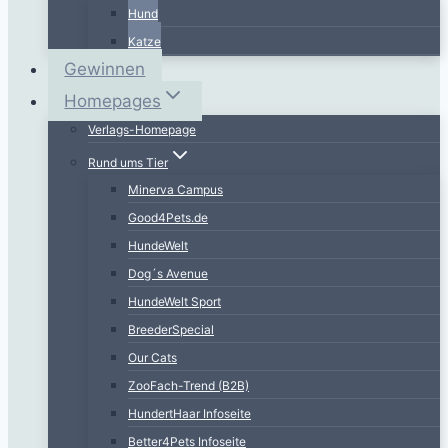
Hund
Katze
Gewinnen
Homepages
Verlags-Homepage
Rund ums Tier
Minerva Campus
Good4Pets.de
HundeWelt
Dog´s Avenue
HundeWelt Sport
BreederSpecial
Our Cats
ZooFach-Trend (B2B)
HundertHaar Infoseite
Better4Pets Infoseite