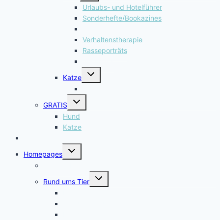
Urlaubs- und Hotelführer
Sonderhefte/Bookazines
Spiele
Verhaltenstherapie
Rasseporträts
Sonstiges
Untermenü
Katze
umschalten
Sonstiges
Untermenü
GRATIS
umschalten
Hund
Katze
Gewinnen
Untermenü
Homepages
umschalten
Verlags-Homepage
Untermenü
Rund ums Tier
umschalten
Minerva Campus
Good4Pets.de
HundeWelt