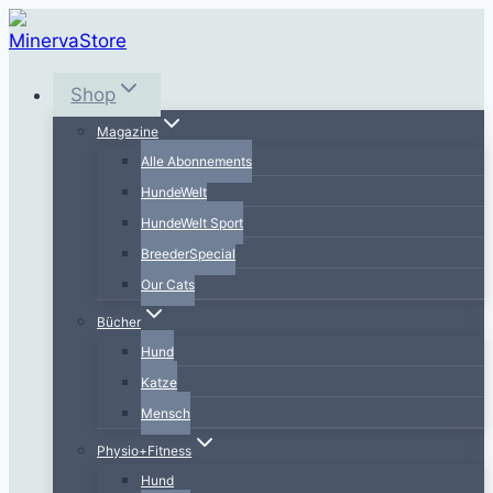
Zum
Inhalt
springen
Shop
Magazine
Alle Abonnements
HundeWelt
HundeWelt Sport
BreederSpecial
Our Cats
Bücher
Hund
Katze
Mensch
Physio+Fitness
Hund