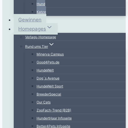
Hund
Katze
Gewinnen
Homepages
Verlags-Homepage
Rund ums Tier
Minerva Campus
Good4Pets.de
HundeWelt
Dog´s Avenue
HundeWelt Sport
BreederSpecial
Our Cats
ZooFach-Trend (B2B)
HundertHaar Infoseite
Better4Pets Infoseite