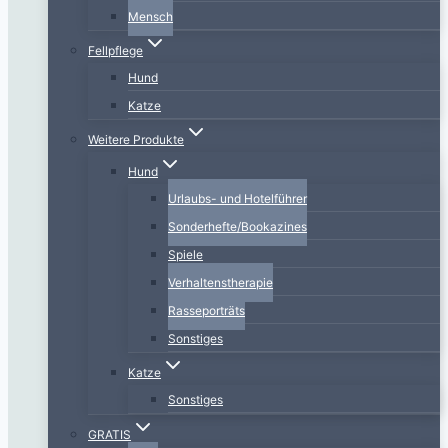
Mensch
Fellpflege
Hund
Katze
Weitere Produkte
Hund
Urlaubs- und Hotelführer
Sonderhefte/Bookazines
Spiele
Verhaltenstherapie
Rasseporträts
Sonstiges
Katze
Sonstiges
GRATIS