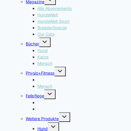
Magazine
umschalten
Alle Abonnements
HundeWelt
HundeWelt Sport
BreederSpecial
Our Cats
Untermenü
Bücher
umschalten
Hund
Katze
Mensch
Untermenü
Physio+Fitness
umschalten
Hund
Mensch
Untermenü
Fellpflege
umschalten
Hund
Katze
Untermenü
Weitere Produkte
umschalten
Untermenü
Hund
umschalten